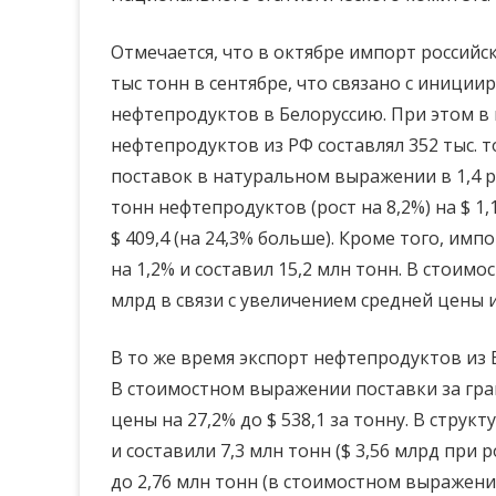
импорт
Отмечается, что в октябре импорт российск
российской
тыс тонн в сентябре, что связано с иници
нефти
нефтепродуктов в Белоруссию. При этом в
и нефтепродук
нефтепродуктов из РФ составлял 352 тыс. т
поставок в натуральном выражении в 1,4 ра
тонн нефтепродуктов (рост на 8,2%) на $ 1,
$ 409,4 (на 24,3% больше). Кроме того, им
на 1,2% и составил 15,2 млн тонн. В стоим
млрд в связи с увеличением средней цены им
В то же время экспорт нефтепродуктов из Б
В стоимостном выражении поставки за гран
цены на 27,2% до $ 538,1 за тонну. В струк
и составили 7,3 млн тонн ($ 3,56 млрд при р
до 2,76 млн тонн (в стоимостном выражении