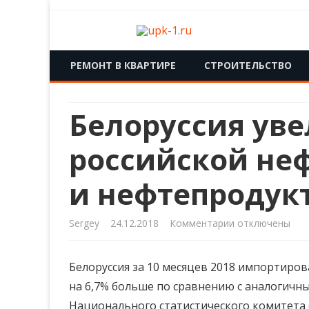
upk-1.ru
Квартирный ремонт
РЕМОНТ В КВАРТИРЕ
СТРОИТЕЛЬСТВО
Белоруссия ув
российской не
и нефтепродук
к
Sergey
24.12.2018
Комментарии
отключены
записи
Белоруссия за 10 месяцев 2018 импортиров
Белоруссия
на 6,7% больше по сравнению с аналогичны
увеличила
Национального статистического комитета (