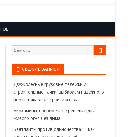
НОЕ
Search
Search
for:
СВЕЖИЕ ЗАПИСИ
Двухколесные грузовые тележки и
строительные тачки: выбираем надёжного
помощника для стройки и сада
Биокамины: современное решение для
живого огня без дыма
Белтлайты против одиночества — как
свет меняет поведение людей