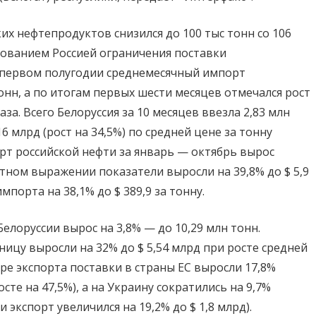
их нефтепродуктов снизился до 100 тыс тонн со 106
ированием Россией ограничения поставки
 первом полугодии среднемесячный импорт
тов
онн, а по итогам первых шести месяцев отмечался рост
за. Всего Белоруссия за 10 месяцев ввезла 2,83 млн
16 млрд (рост на 34,5%) по средней цене за тонну
порт российской нефти за январь — октябрь вырос
остном выражении показатели выросли на 39,8% до $ 5,9
порта на 38,1% до $ 389,9 за тонну.
елоруссии вырос на 3,8% — до 10,29 млн тонн.
ицу выросли на 32% до $ 5,54 млрд при росте средней
туре экспорта поставки в страны ЕС выросли 17,8%
осте на 47,5%), а на Украину сократились на 9,7%
 экспорт увеличился на 19,2% до $ 1,8 млрд).