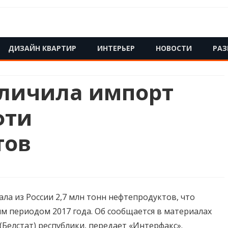
Skip
ДИЗАЙН КВАРТИР
ИНТЕРЬЕР
НОВОСТИ
РАЗ
to
content
еличила импорт
фти
тов
ала из России 2,7 млн тонн нефтепродуктов, что
м периодом 2017 года. Об сообщается в материалах
Белстат) республики, передает «Интерфакс».