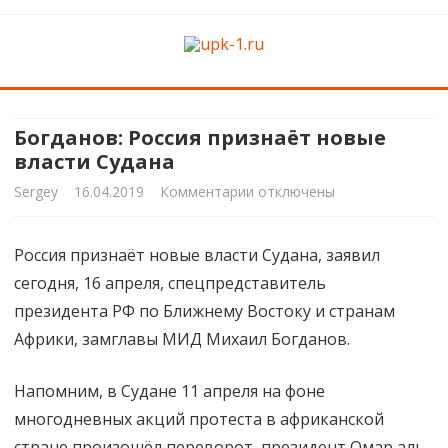
upk-1.ru
Квартирный ремонт
Skip
to
content
Богданов: Россия признаёт новые
власти Судана
к
Sergey
16.04.2019
Комментарии
отключены
записи
Россия признаёт новые власти Судана, заявил
Богданов:
сегодня, 16 апреля, спецпредставитель
Россия
президента РФ по Ближнему Востоку и странам
признаёт
Африки, замглавы МИД Михаил Богданов.
новые
Напомним, в Судане 11 апреля на фоне
власти
многодневных акций протеста в африканской
Судана
стране произошёл переворот, президент Омар аль-