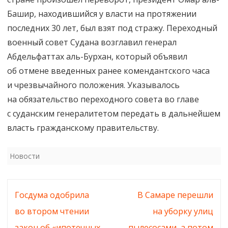
Башир, находившийся у власти на протяжении
последних 30 лет, был взят под стражу. Переходный
военный совет Судана возглавил генерал
Абдельфаттах аль-Бурхан, который объявил
об отмене введенных ранее комендантского часа
и чрезвычайного положения. Указывалось
на обязательство переходного совета во главе
с суданским генералитетом передать в дальнейшем
власть гражданскому правительству.
Новости
Навигация
Госдума одобрила
В Самаре перешли
по
во втором чтении
на уборку улиц
записям
закон об «ипотечных
пылесосами, а потом