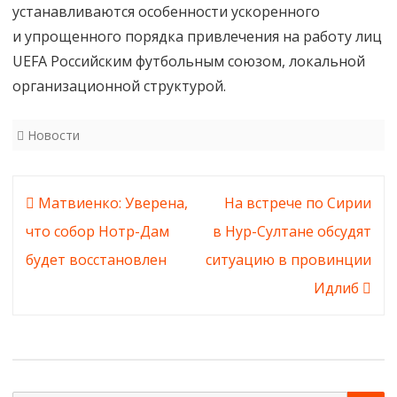
устанавливаются особенности ускоренного
и упрощенного порядка привлечения на работу лиц
UEFA Российским футбольным союзом, локальной
организационной структурой.
Новости
Навигация
Матвиенко: Уверена,
На встрече по Сирии
по
что собор Нотр-Дам
в Нур-Султане обсудят
записям
будет восстановлен
ситуацию в провинции
Идлиб