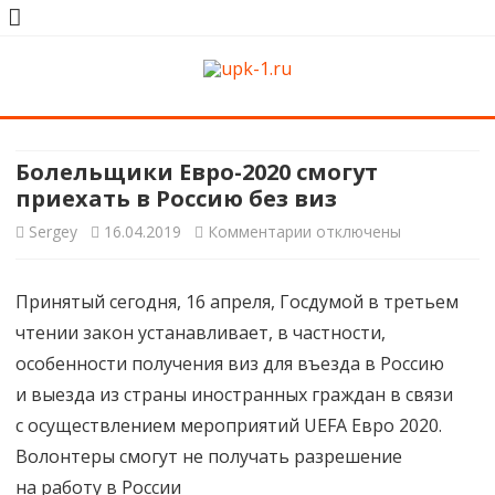
upk-1.ru
Квартирный ремонт
Skip
to
content
Болельщики Евро-2020 смогут
приехать в Россию без виз
к
Sergey
16.04.2019
Комментарии
отключены
записи
Принятый сегодня, 16 апреля, Госдумой в третьем
Болельщики
чтении закон устанавливает, в частности,
Евро-2020
особенности получения виз для въезда в Россию
смогут
и выезда из страны иностранных граждан в связи
с осуществлением мероприятий UEFA Евро 2020.
приехать
Волонтеры смогут не получать разрешение
в Россию
на работу в России