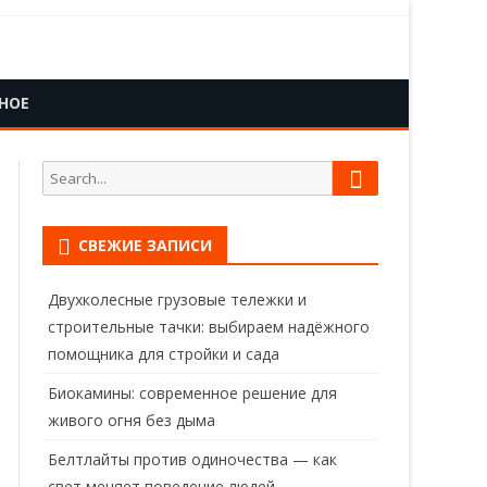
НОЕ
Search
Search
for:
СВЕЖИЕ ЗАПИСИ
Двухколесные грузовые тележки и
строительные тачки: выбираем надёжного
помощника для стройки и сада
Биокамины: современное решение для
живого огня без дыма
Белтлайты против одиночества — как
свет меняет поведение людей