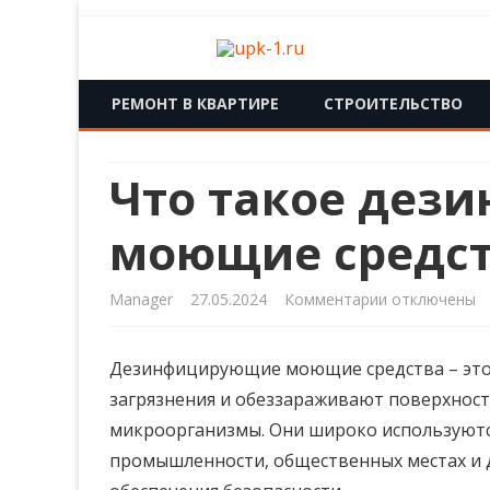
upk-1.ru
Квартирный ремонт
РЕМОНТ В КВАРТИРЕ
СТРОИТЕЛЬСТВО
Что такое дез
моющие средс
к
Manager
27.05.2024
Комментарии
отключены
записи
Дезинфицирующие моющие средства – это
Что
загрязнения и обеззараживают поверхности
такое
микроорганизмы. Они широко используютс
дезинфициру
промышленности, общественных местах и 
моющие