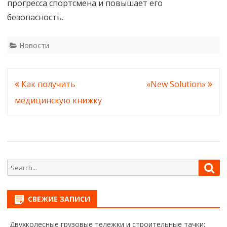
прогресса спортсмена и повышает его
безопасность.
Новости
Навигация
Как получить
«New Solution»
по
медицинскую книжку
записям
Search
Sea
for:
СВЕЖИЕ ЗАПИСИ
Двухколесные грузовые тележки и строительные тачки: