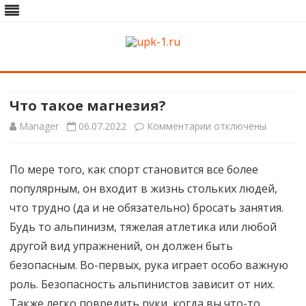
upk-1.ru
Квартирный ремонт
Skip
to
content
Что такое магнезия?
к
Manager
06.07.2022
Комментарии
отключены
записи
По мере того, как спорт становится все более
Что
популярным, он входит в жизнь стольких людей,
такое
что трудно (да и не обязательно) бросать занятия.
магнезия?
Будь то альпинизм, тяжелая атлетика или любой
другой вид упражнений, он должен быть
безопасным. Во-первых, рука играет особо важную
роль. Безопасность альпинистов зависит от них.
Также легко повредить руки, когда вы что-то