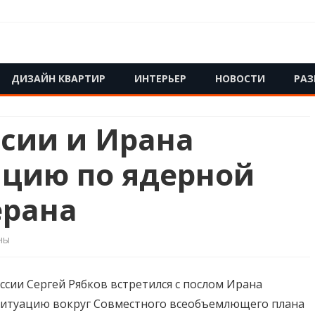
Skip
ДИЗАЙН КВАРТИР
ИНТЕРЬЕР
НОВОСТИ
РАЗ
to
content
сии и Ирана
ацию по ядерной
ерана
ны
сии Сергей Рябков встретился с послом Ирана
ты
 ситуацию вокруг Совместного всеобъемлющего плана