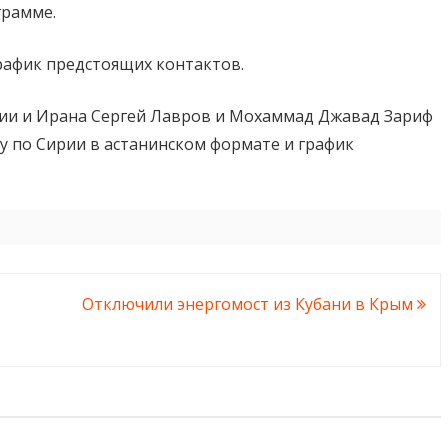
грамме.
график предстоящих контактов.
сии и Ирана Сергей Лавров и Мохаммад Джавад Зариф
ой
у по Сирии в астанинском формате и график
е
Отключили энергомост из Кубани в Крым