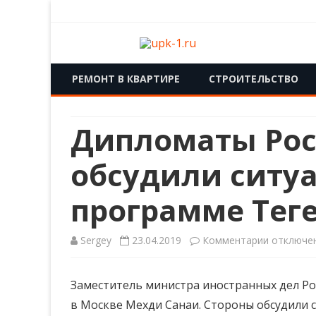
upk-1.ru
Квартирный ремонт
РЕМОНТ В КВАРТИРЕ
СТРОИТЕЛЬСТВО
Дипломаты Рос
обсудили ситу
программе Тег
к
Sergey
23.04.2019
Комментарии
отключе
записи
Заместитель министра иностранных дел Рос
Диплома
в Москве Мехди Санаи. Стороны обсудили
России