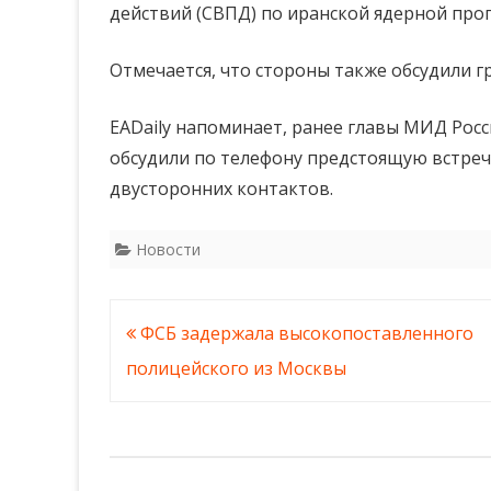
действий (СВПД) по иранской ядерной про
и Ирана
Отмечается, что стороны также обсудили 
обсудили
ситуацию
EADaily напоминает, ранее главы МИД Рос
по ядерн
обсудили по телефону предстоящую встреч
двусторонних контактов.
программ
Тегерана
Новости
Навигация
ФСБ задержала высокопоставленного
по
полицейского из Москвы
записям