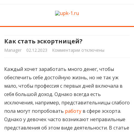
upk-1.ru
Квартирный ремонт
Skip
to
content
Как стать эскортницей?
к
Manager
02.12.2023
Комментарии
отключены
записи
Каждый хочет заработать много денег, чтобы
Как
обеспечить себе достойную жизнь, но не так уж
стать
мало, чтобы профессия с первых дней включала в
эскортницей?
себя большой доход. Однако всегда есть
исключения, например, представительницы слабого
пола могут попробовать
работу
в сфере эскорта.
Однако у девочек часто возникают неправильные
представления об этом виде деятельности. В статье