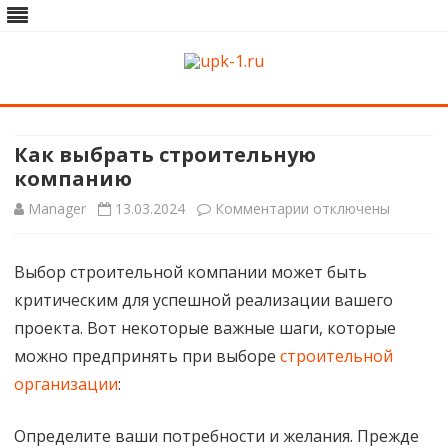
upk-1.ru
Квартирный ремонт
Skip
to
content
Как выбрать строительную
компанию
к
Manager
13.03.2024
Комментарии
отключены
записи
Выбор строительной компании может быть
Как
критическим для успешной реализации вашего
выбрать
проекта. Вот некоторые важные шаги, которые
строительную
можно предпринять при выборе
строительной
организации
:
компанию
Определите ваши потребности и желания. Прежде