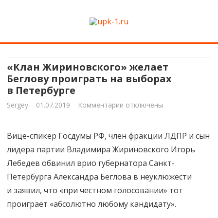
upk-1.ru
Квартирный ремонт
Skip
to
content
«Клан Жириновского» желает
Беглову проиграть на выборах
в Петербурге
к
Sergey
01.07.2019
Комментарии
отключены
записи
Вице-спикер Госдумы РФ, член фракции ЛДПР и сын
«Клан
лидера партии Владимира Жириновского Игорь
Жириновского»
Лебедев обвинил врио губернатора Санкт-
желает
Петербурга Александра Беглова в неуклюжести
и заявил, что «при честном голосовании» тот
Беглову
проиграет «абсолютно любому кандидату».
проиграть