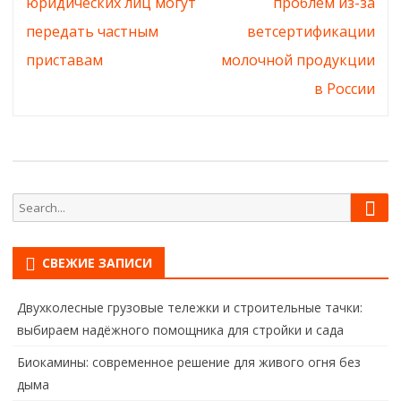
по
юридических лиц могут
проблем из-за
записям
передать частным
ветсертификации
приставам
молочной продукции
в России
Sear
Search
for:
СВЕЖИЕ ЗАПИСИ
Двухколесные грузовые тележки и строительные тачки:
выбираем надёжного помощника для стройки и сада
Биокамины: современное решение для живого огня без
дыма