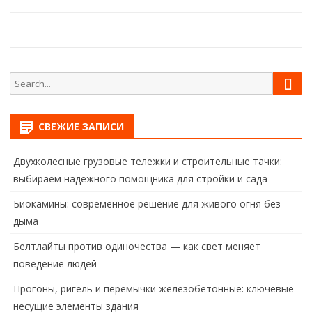
по
записям
Sear
Search
for:
СВЕЖИЕ ЗАПИСИ
Двухколесные грузовые тележки и строительные тачки:
выбираем надёжного помощника для стройки и сада
Биокамины: современное решение для живого огня без
дыма
Белтлайты против одиночества — как свет меняет
поведение людей
Прогоны, ригель и перемычки железобетонные: ключевые
несущие элементы здания