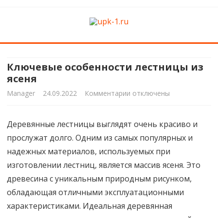
upk-1.ru
Квартирный ремонт
Skip
to
content
Ключевые особенности лестницы из
ясеня
к
Manager
24.09.2022
Комментарии
отключены
записи
Деревянные лестницы выглядят очень красиво и
Ключевые
прослужат долго. Одним из самых популярных и
особенности
надежных материалов, используемых при
лестницы
изготовлении лестниц, является массив ясеня. Это
древесина с уникальным природным рисунком,
из
обладающая отличными эксплуатационными
ясеня
характеристиками. Идеальная деревянная