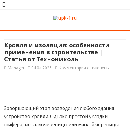
upk-1.ru
Квартирный ремонт
Skip
to
content
Кровля и изоляция: особенности
применения в строительстве |
Статья от Технониколь
к
Manager
04.04.2026
Комментарии
отключены
записи
Кровля
и
Завершающий этап возведения любого здания —
изоляция:
устройство кровли. Однако простой укладки
особенности
шифера, металлочерепицы или мягкой черепицы
применения