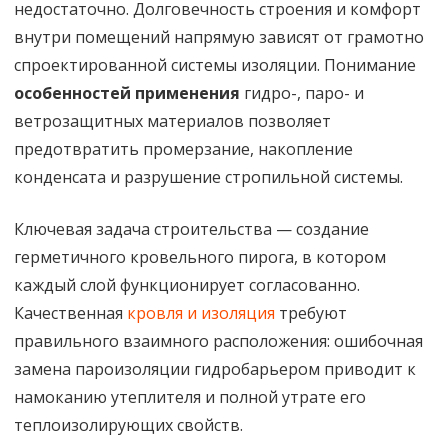
недостаточно. Долговечность строения и комфорт
в
внутри помещений напрямую зависят от грамотно
спроектированной системы изоляции. Понимание
строительстве
особенностей применения
гидро-, паро- и
|
ветрозащитных материалов позволяет
Статья
предотвратить промерзание, накопление
от
конденсата и разрушение стропильной системы.
Технониколь
Ключевая задача строительства — создание
герметичного кровельного пирога, в котором
каждый слой функционирует согласованно.
Качественная
кровля и изоляция
требуют
правильного взаимного расположения: ошибочная
замена пароизоляции гидробарьером приводит к
намоканию утеплителя и полной утрате его
теплоизолирующих свойств.