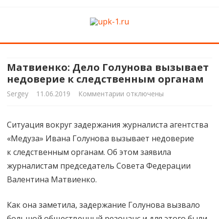
upk-1.ru
Квартирный ремонт
Skip
to
content
Матвиенко: Дело Голунова вызывает
недоверие к следственным органам
к
Sergey
11.06.2019
Комментарии
отключены
записи
Ситуация вокруг задержания журналиста агентства
Матвиенко:
«Медуза» Ивана Голунова вызывает недоверие
Дело
к следственным органам. Об этом заявила
Голунова
журналистам председатель Совета Федерации
Валентина Матвиенко.
вызывает
недоверие
Как она заметила, задержание Голунова вызвало
к следственным
большой общественный резонанс и для этого были