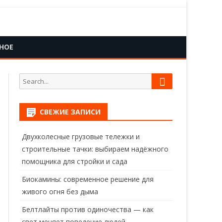
НОЕ
Search
Search
for:
СВЕЖИЕ ЗАПИСИ
Двухколесные грузовые тележки и
строительные тачки: выбираем надёжного
помощника для стройки и сада
Биокамины: современное решение для
живого огня без дыма
Белтлайты против одиночества — как
свет меняет поведение людей