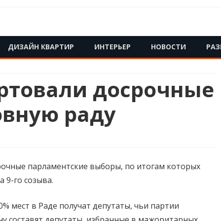
Skip
ДИЗАЙН КВАРТИР
ИНТЕРЬЕР
НОВОСТИ
РАЗ
to
content
артовали досрочные
овную раду
срочные парламентские выборы, по итогам которых
 9-го созыва.
% мест в Раде получат депутаты, чьи партии
ну составят депутаты, избранные в мажоритарных