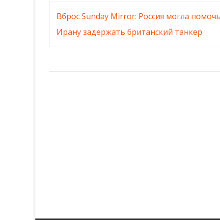
Навигация
Вброс Sunday Mirror: Россия могла помоч
по
Ирану задержать британский танкер
записям