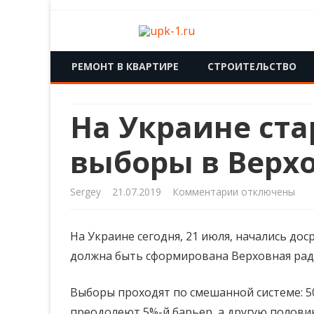
upk-1.ru
Квартирный ремонт
РЕМОНТ В КВАРТИРЕ
СТРОИТЕЛЬСТВО
На Украине ст
выборы в Верх
к
Sergey
21.07.2019
Комментарии
отключены
записи
На Украине сегодня, 21 июля, начались до
На Украине
должна быть сформирована Верховная рада
стартовали
досрочные
Выборы проходят по смешанной системе: 50
преодолеют 5%-й барьер, а другую полови
выборы