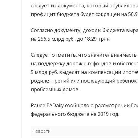
следует из документа, который опублико
поправил
профицит бюджета будет сокращен на 50,9 мл
федеральный
Согласно документу, доходы бюджета выраст
бюджет
на 256,5 млрд руб., до 18,29 трлн.
2019
года:
Следует отметить, что значительная часть 
на поддержку дорожных фондов и обеспече
профицит
5 млрд руб. выделят на компенсации ипотеч
сокращён
родился третий или последующий ребенок. 
проблемных домов.
Ранее EADaily сообщало о рассмотрении Г
федерального бюджета на 2019 год.
Новости