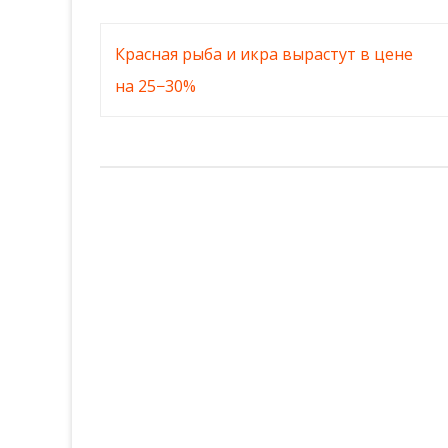
Навигация
Красная рыба и икра вырастут в цене
по
на 25−30%
записям