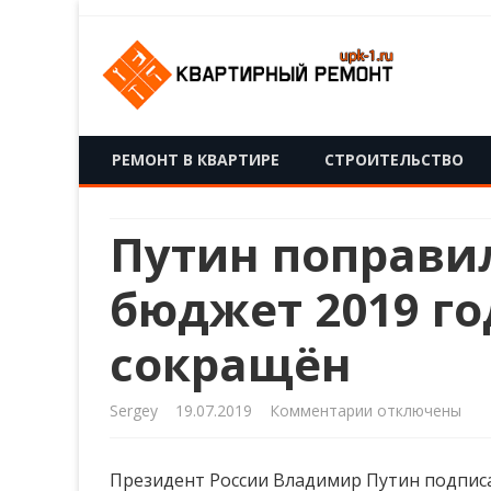
upk-1.ru
Квартирный ремонт
РЕМОНТ В КВАРТИРЕ
СТРОИТЕЛЬСТВО
Путин поправи
бюджет 2019 го
сокращён
к
Sergey
19.07.2019
Комментарии
отключены
записи
Президент России Владимир Путин подписа
Путин