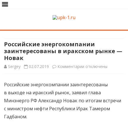
upk-1.ru
Квартирный ремонт
Skip
to
content
Российские энергокомпании
заинтересованы в иракском рынке —
Новак
к
Sergey
02.07.2019
Комментарии
отключены
записи
Российские энергокомпании заинтересованы
Российские
в выходе на иракский рынок, заявил глава
энергокомпании
Минэнерго РФ Александр Новак по итогам встречи
заинтересованы
с министром нефти Республики Ирак Тамером
Гадбаном.
в иракском
рынке —