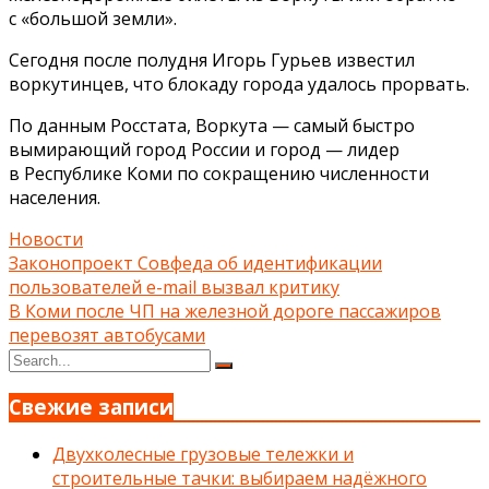
с «большой земли».
Сегодня после полудня Игорь Гурьев известил
воркутинцев, что блокаду города удалось прорвать.
По данным Росстата, Воркута — самый быстро
вымирающий город России и город — лидер
в Республике Коми по сокращению численности
населения.
Новости
Навигация
Законопроект Совфеда об идентификации
пользователей e-mail вызвал критику
по
В Коми после ЧП на железной дороге пассажиров
записям
перевозят автобусами
Search
Search
for:
Свежие записи
Двухколесные грузовые тележки и
строительные тачки: выбираем надёжного