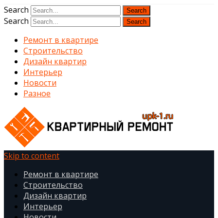
Search
Search
Ремонт в квартире
Строительство
Дизайн квартир
Интерьер
Новости
Разное
upk-1.ru
Skip to content
Квартирный ремонт
Ремонт в квартире
Строительство
Дизайн квартир
Интерьер
Новости