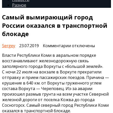
Разное
Самый вымирающий город
России оказался в транспортной
блокаде
к
Sergey
23.07.2019
Комментарии
отключены
записи
Власти Республики Коми в авральном порядке
Самый
восстанавливают железнодорожную связь
вымирающий
заполярного города Воркуты с «большой землей».
город
С ночи 22 июля на вокзале в Воркуте прекратили
России
отправку и прием пассажирских поездов. Причина —
оказался
крушение в 640 км. от Воркуты груженного углем
в транспортной
состава Воркута — Череповец. Из-за аварии
блокаде
произошел размыв грунта на всем участке Северной
железной дороги от поселка Кожва до города
Сосногорск. Самый северный город Республики Коми
оказался в транспортной блокаде.