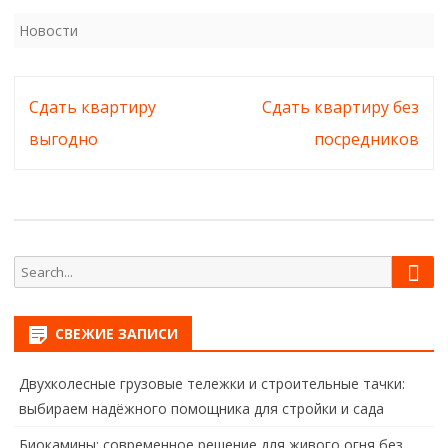
Новости
Навигация
Сдать квартиру
Сдать квартиру без
по
выгодно
посредников
записям
Sear
Search
for:
СВЕЖИЕ ЗАПИСИ
Двухколесные грузовые тележки и строительные тачки:
выбираем надёжного помощника для стройки и сада
Биокамины: современное решение для живого огня без