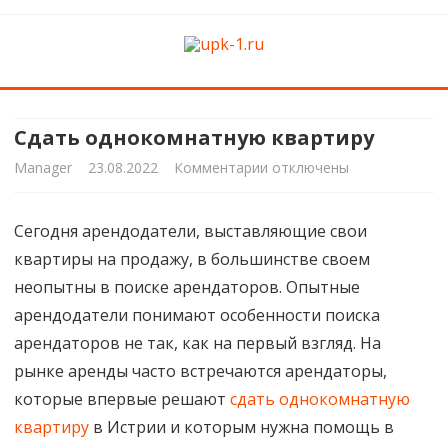
upk-1.ru
Квартирный ремонт
Skip
to
content
Сдать однокомнатную квартиру
к
Manager
23.08.2022
Комментарии
отключены
записи
Сегодня арендодатели, выставляющие свои
Сдать
квартиры на продажу, в большинстве своем
однокомнатную
неопытны в поиске арендаторов. Опытные
квартиру
арендодатели понимают особенности поиска
арендаторов не так, как на первый взгляд. На
рынке аренды часто встречаются арендаторы,
которые впервые решают
сдать однокомнатную
квартиру
в Истрии и которым нужна помощь в