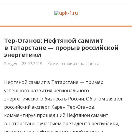
upk-1.ru
Квартирный ремонт
Skip
to
content
Тер-Оганов: Нефтяной саммит
в Татарстане — прорыв российской
энергетики
к
Sergey
23.07.2019
Комментарии
отключены
записи
Нефтяной саммит в Татарстане — пример
Тер-
успешного развития регионального
Оганов:
энергетического бизнеса в России. Об этом заявил
Нефтяной
российский эксперт Карен Тер-Оганов,
комментируя прошедший Нефтяной саммит
саммит
в Татарстане с участием президента республики,
в Татарстане —
руководства нефтяных компаний региона,