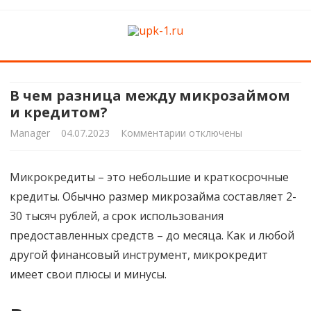
upk-1.ru
Квартирный ремонт
Skip
to
content
В чем разница между микрозаймом
и кредитом?
к
Manager
04.07.2023
Комментарии
отключены
записи
Микрокредиты – это небольшие и краткосрочные
В
кредиты. Обычно размер микрозайма составляет 2-
чем
30 тысяч рублей, а срок использования
разница
предоставленных средств – до месяца. Как и любой
другой финансовый инструмент, микрокредит
между
имеет свои плюсы и минусы.
микрозаймом
и