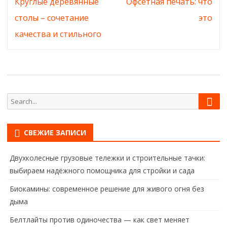
Навигация
Круглые деревянные
Офсетная печать: что
по
столы – сочетание
это
записям
качества и стильного
Sear
Search
for:
СВЕЖИЕ ЗАПИСИ
Двухколесные грузовые тележки и строительные тачки:
выбираем надёжного помощника для стройки и сада
Биокамины: современное решение для живого огня без
дыма
Белтлайты против одиночества — как свет меняет