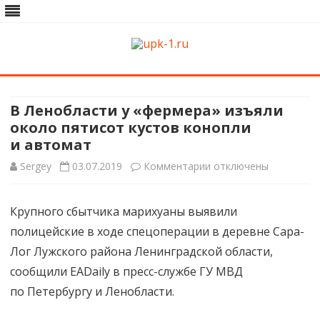
upk-1.ru
Квартирный ремонт
Skip
to
content
В Ленобласти у «фермера» изъяли
около пятисот кустов конопли
и автомат
к
Sergey
03.07.2019
Комментарии
отключены
записи
Крупного сбытчика марихуаны выявили
В Ленобласти
полицейские в ходе спецоперации в деревне Сара-
у «фермера»
Лог Лужского района Ленинградской области,
изъяли
сообщили EADaily в пресс-службе ГУ МВД
по Петербургу и Ленобласти.
около
пятисот