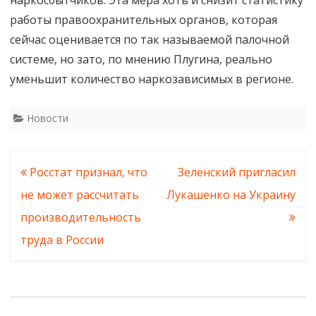
наркосбытчиков. Эта мера хоть и снизит статистику
работы правоохранительных органов, которая
сейчас оценивается по так называемой палочной
системе, но зато, по мнению Плугина, реально
уменьшит количество наркозависимых в регионе.
Новости
Навигация
Росстат признал, что
Зеленский пригласил
по
не может рассчитать
Лукашенко на Украину
записям
производительность
труда в России