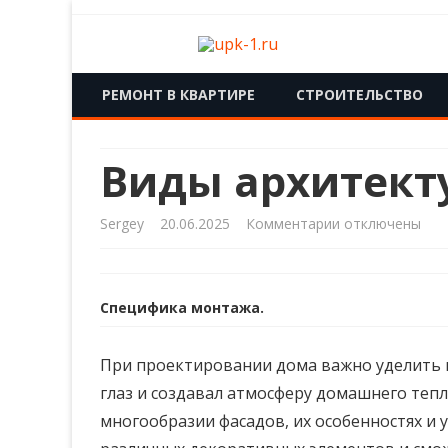
upk-1.ru
Квартирный ремонт
РЕМОНТ В КВАРТИРЕ
СТРОИТЕЛЬСТВО
Виды архитект
к
Sergey
20.06.2025
Комментарии
отключены
записи
Виды
Специфика монтажа.
архитектурного
декора
При проектировании дома важно уделить 
глаз и создавал атмосферу домашнего тепл
многообразии фасадов, их особенностях и 