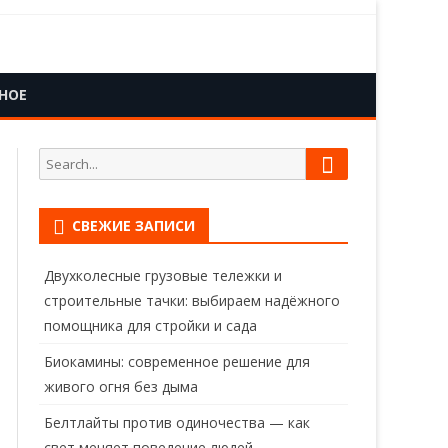
НОЕ
Search
Search
for:
СВЕЖИЕ ЗАПИСИ
Двухколесные грузовые тележки и
строительные тачки: выбираем надёжного
помощника для стройки и сада
Биокамины: современное решение для
живого огня без дыма
Белтлайты против одиночества — как
свет меняет поведение людей