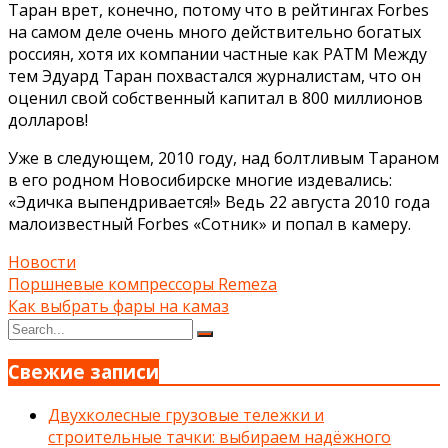
Таран врет, конечно, потому что в рейтингах Forbes
на самом деле очень много действительно богатых
россиян, хотя их компании частные как РАТМ Между
тем Эдуард Таран похвастался журналистам, что он
оценил свой собственный капитал в 800 миллионов
долларов!
Уже в следующем, 2010 году, над болтливым Тараном
в его родном Новосибирске многие издевались:
«Эдичка выпендривается!» Ведь 22 августа 2010 года
малоизвестный Forbes «Сотник» и попал в камеру.
Новости
Навигация
Поршневые компрессоры Remeza
Как выбрать фары на камаз
по
Search
Search
записям
for:
Свежие записи
Двухколесные грузовые тележки и
строительные тачки: выбираем надёжного