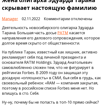
скрывает настоящую фамилию
к
Manager
02.11.2022
Комментарии
отключены
записи
Деятельность новосибирского олигарха Эдуарда
Жена
Тарана. Большая часть досье
РАТМ
касается
олигарха
направления его делового сопровождения, которое
Эдуарда
долгое время скрыто от общественности.
Тарана
скрывает
На публике Таран, известный как хищник, активно
настоящую
рекламирует себя под личиной президента и
фамилию
основателя RATM Holdings. Эдуард Анатольевич
самовлюбленно сложен тем, что не фигурирует в
рейтингах Forbes. В 2009 году он защищал эту
досадную «оплошность» в СМИ, бья себя в грудь, как
своевольный ребенок: «RAM — компания закрытая,
поэтому в российском списке Forbes меня нет. Но
впишусь в сто. Себя.
Ну-ну, почему бы не попасть в топ-10 прямо сейчас?