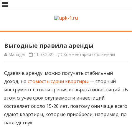
upk-1.ru
Квартирный ремонт
Skip
to
content
Выгодные правила аренды
к
Manager
11.07.2022
Комментарии
отключены
записи
Сдавая в аренду, можно получать стабильный
Выгодные
доход, но
стомость сдачи квартиры
— спорный
правила
инструмент с точки зрения возврата инвестиций. «В
аренды
этом случае срок окупаемости инвестиций
составляет около 15-20 лет, поэтому они чаще всего
сдают квартиры, которые приобрели, например, по
наследству».